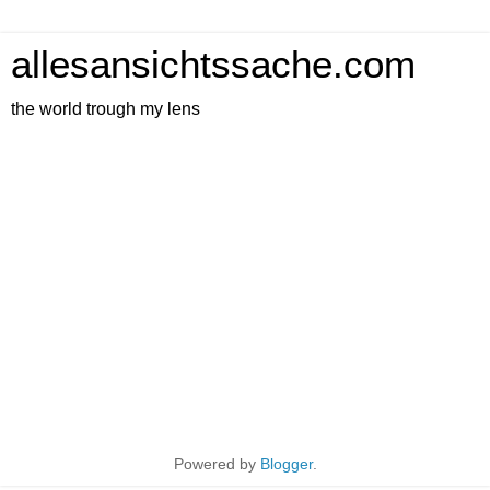
allesansichtssache.com
the world trough my lens
Montag, 22. Juli 2013
girl on bike
‹
›
Startseite
Web-Version anzeigen
Powered by
Blogger
.